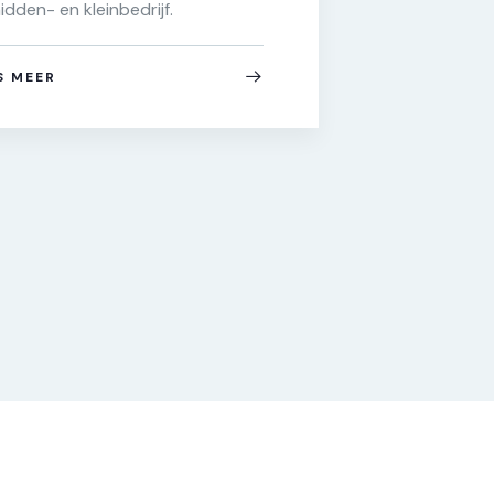
HTML of e
idden- en kleinbedrijf.
WordPress 
300,-.
S MEER
LEES MEE