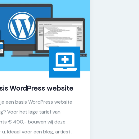
sis WordPress website
Omzett
WordPr
 je een basis WordPress website
Heb je een
g? Voor het lage tarief van
je oversta
chts € 400,- bouwen wij deze
convertere
 u. Ideaal voor een blog, artiest,