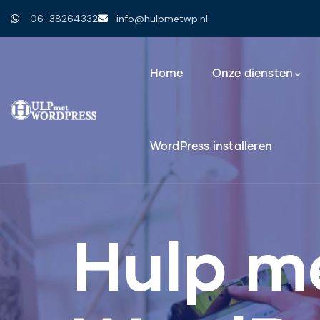
06-38264332
info@hulpmetwp.nl
Home
Onze diensten
WordPress installeren
Hulp m