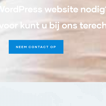
WordPress website nodig
oor kunt u bij ons terech
NEEM CONTACT OP