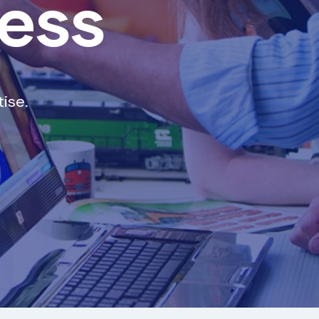
ess
ise.