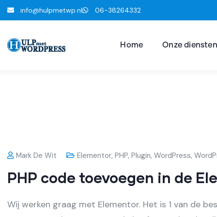
info@hulpmetwp.nl
06-38264332
Home
Onze dienste
Mark De Wit
Elementor
,
PHP
,
Plugin
,
WordPress
,
WordPr
PHP code toevoegen in de El
Wij werken graag met Elementor. Het is 1 van de bes