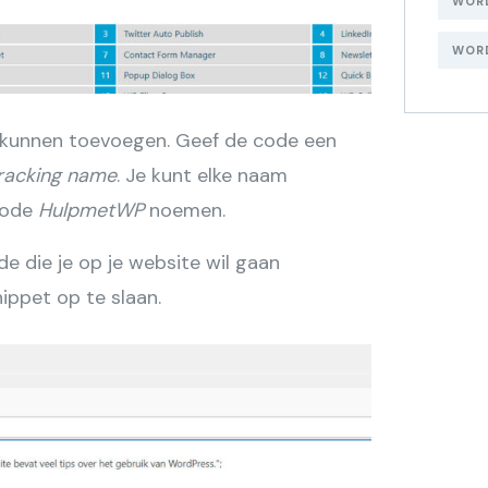
WOR
WORD
 kunnen toevoegen. Geef de code een
racking name
. Je kunt elke naam
 code
HulpmetWP
noemen.
e die je op je website wil gaan
ppet op te slaan.