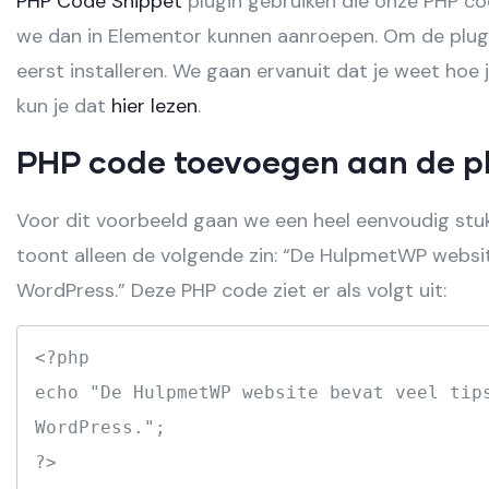
PHP Code Snippet
plugin gebruiken die onze PHP co
we dan in Elementor kunnen aanroepen. Om de plug
eerst installeren. We gaan ervanuit dat je weet hoe j
kun je dat
hier lezen
.
PHP code toevoegen aan de p
Voor dit voorbeeld gaan we een heel eenvoudig st
toont alleen de volgende zin: “De HulpmetWP websit
WordPress.” Deze PHP code ziet er als volgt uit:
<?php

echo "De HulpmetWP website bevat veel tips
WordPress.";

?>