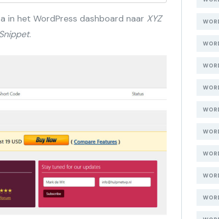
Ga in het WordPress dashboard naar
XYZ
WORD
Snippet
.
WOR
WORD
WORD
WORD
WORD
WOR
WOR
WORD