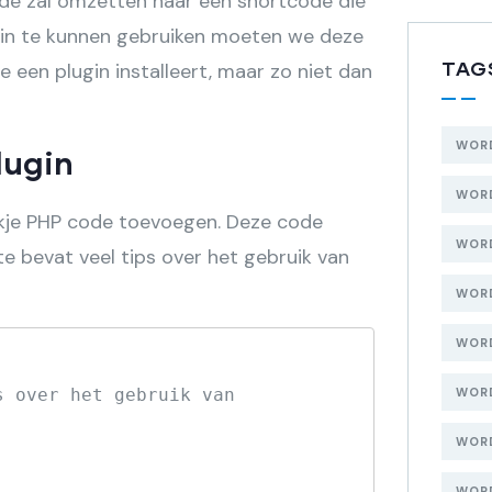
de zal omzetten naar een shortcode die
in te kunnen gebruiken moeten we deze
TAG
e een plugin installeert, maar zo niet dan
WOR
lugin
WOR
ukje PHP code toevoegen. Deze code
WORD
e bevat veel tips over het gebruik van
WOR
WOR
 over het gebruik van 
WOR
WOR
WORD