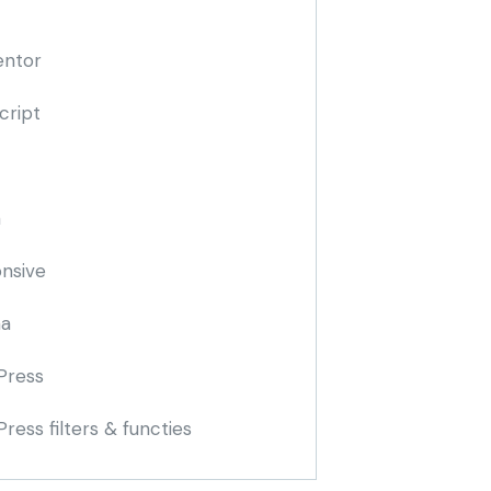
entor
cript
n
nsive
a
Press
ress filters & functies