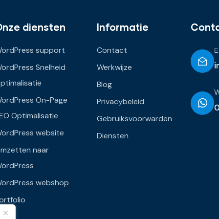
Onze diensten
Informatie
Cont
ordPress support
Contact
E
i
ordPress Snelheid
Werkwijze
ptimalisatie
Blog
ordPress On-Page
Privacybeleid
EO Optimalisatie
Gebruiksvoorwarden
ordPress website
Diensten
mzetten naar
ordPress
ordPress webshop
ortfolio