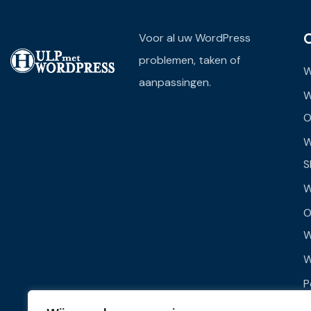
Voor al uw WordPress
problemen, taken of
W
aanpassingen.
W
O
W
S
W
O
W
W
P