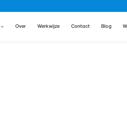
n
Over
Werkwijze
Contact
Blog
W
p met WordPress
van experts waar je op kunt vertrouwen