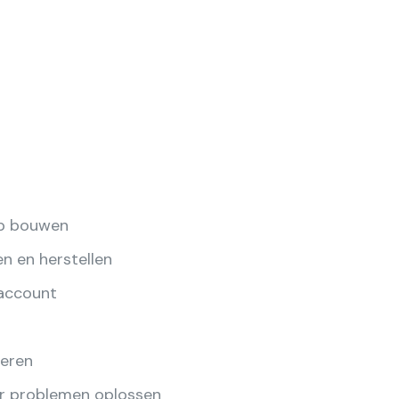
j
op bouwen
n en herstellen
 account
leren
or problemen oplossen