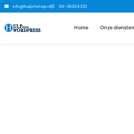
info@hulpmetwp.nl
06-38264332
Home
Onze dienste
Hul
Hulp 