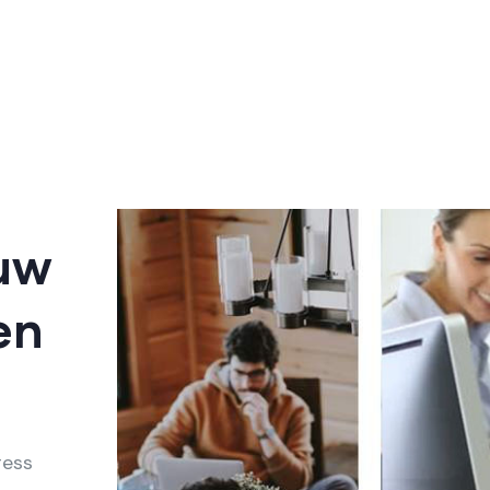
 uw
en
ress