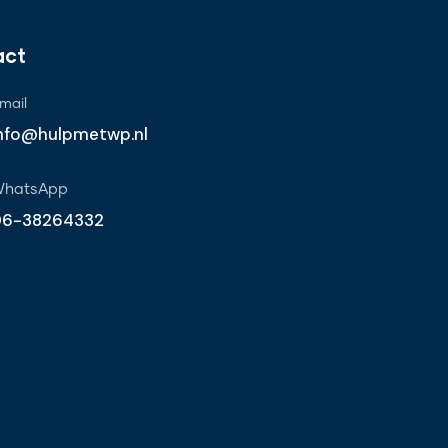
act
mail
nfo@hulpmetwp.nl
WhatsApp
06-38264332