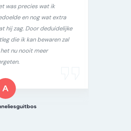
 was precies wat ik
Mark he
oelde en nog wat extra
geholpe
 hij zag. Door deduidelijke
van onze
leg die ik kan bewaren zal
onze web
het nu nooit meer
over wat
geten.
zeker no
eliesguitbos
nielsl199