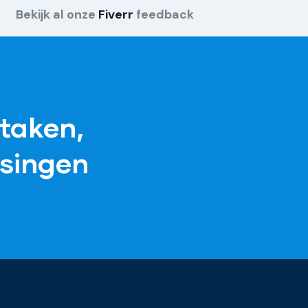
Bekijk al onze
Fiverr
feedback
taken,
singen